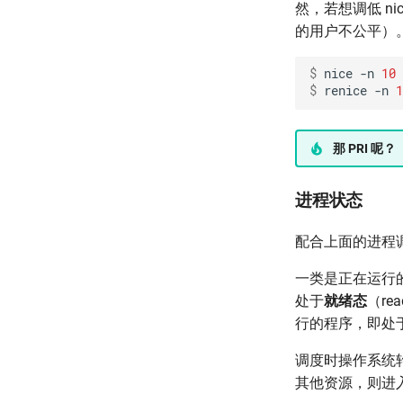
然，若想调低 ni
的用户不公平）
$ 
nice
-n
10
$ 
renice
-n
1
那 PRI 呢？
进程状态
配合上面的进程
一类是正在运行
处于
就绪态
（r
行的程序，即处
调度时操作系统
其他资源，则进