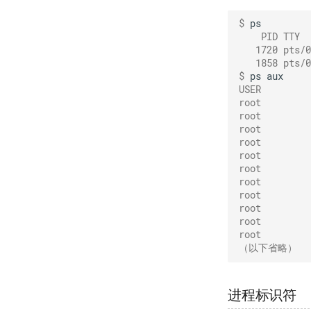
$ 
    PID TTY  
   1720 pts/0
   1858 pts/0
$ 
ps
USER         
root         
root         
root         
root         
root         
root         
root         
root         
root         
root         
root         
（以下省略）
进程标识符