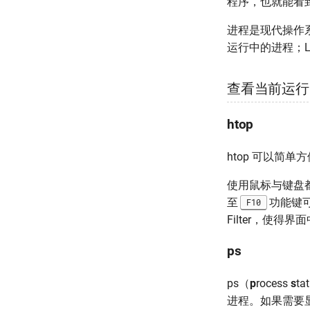
程序，也就能看
进程是现代操作系
运行中的进程；Li
查看当前运行
htop
htop 可以简
使用鼠标与键盘都
至
功能键
F10
Filter，使
ps
ps（
p
rocess
s
t
进程。如果需要