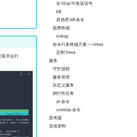
在 htop 中发送信号
kill
其他类 kill 命令
脱离终端
nohup
命令行多终端方案——tmux
定制 tmux
安装并运行
服务
守护进程
服务管理
自定义服务
例行性任务
at 命令
crontab 命令
思考题
其他资料