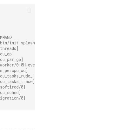
MMAND
bin/init splash
threadd]
cu_gp]
cu_par_gp]
worker/0:0H-events_highpri]
m_percpu_wq]
cu_tasks_rude_]
cu_tasks_trace]
softirqd/0]
cu_sched]
igration/0]