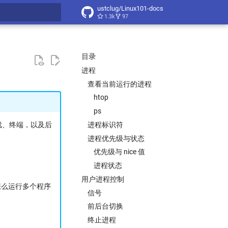
ustclug/Linux101-docs
1.3k
97
搜索
目录
进程
查看当前运行的进程
htop
ps
进程标识符
戏、终端，以及后
进程优先级与状态
优先级与 nice 值
进程状态
用户进程控制
怎么运行多个程序
信号
前后台切换
终止进程