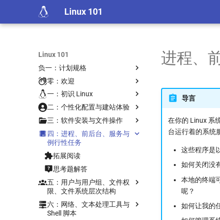
Linux 101
进程、
Linux 101
负一：计划规格
章节编写指导
零：欢迎
演示文稿规格
记号约定
一：初识 Linux
导言
功劳簿
二：个性化配置与建站体验
拓展阅读
在你的 Linu
三：软件安装与文件操作
思考题解答
拓展阅读
台运行着的系统
四：进程、前后台、服务与
思考题解答
拓展阅读
例行性任务
思考题解答
这些程序是
拓展阅读
如何关闭没
思考题解答
本地的终端可
五：用户与用户组、文件权
呢？
限、文件系统层次结构
六：网络、文本处理工具与
拓展阅读
如何让我的任
Shell 脚本
思考题解答