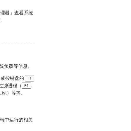
管理器」查看系统
程。
系统负载等信息。
点击或按键盘的
F1
）、过滤进程（
,
F4
e/List）等等。
端中运行的相关