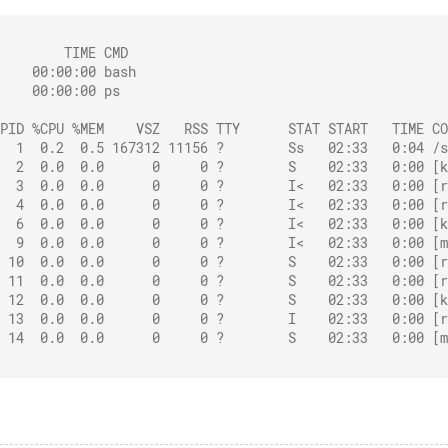
        TIME CMD
    00:00:00 bash
    00:00:00 ps
PID %CPU %MEM    VSZ   RSS TTY      STAT START   TIME CO
  1  0.2  0.5 167312 11156 ?        Ss   02:33   0:04 /s
  2  0.0  0.0      0     0 ?        S    02:33   0:00 [k
  3  0.0  0.0      0     0 ?        I<   02:33   0:00 [r
  4  0.0  0.0      0     0 ?        I<   02:33   0:00 [r
  6  0.0  0.0      0     0 ?        I<   02:33   0:00 [k
  9  0.0  0.0      0     0 ?        I<   02:33   0:00 [m
 10  0.0  0.0      0     0 ?        S    02:33   0:00 [r
 11  0.0  0.0      0     0 ?        S    02:33   0:00 [r
 12  0.0  0.0      0     0 ?        S    02:33   0:00 [k
 13  0.0  0.0      0     0 ?        I    02:33   0:00 [r
 14  0.0  0.0      0     0 ?        S    02:33   0:00 [m