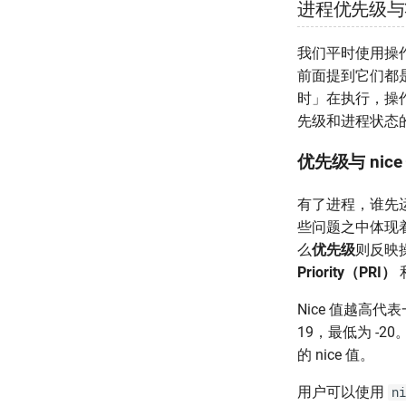
进程优先级与
我们平时使用操
前面提到它们都
时」在执行，操
先级和进程状态
优先级与 nice
有了进程，谁先
些问题之中体现
么
优先级
则反映
Priority（PRI）
Nice 值越高代
19，最低为 -2
的 nice 值。
用户可以使用
ni