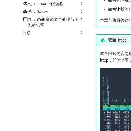
如何管理系
七：Linux 上的编程
拓展阅读
如何让我的
八：Docker
思考题解答
拓展阅读
九：Shell 高级文本处理与正
拓展阅读
本章节将解答这
则表达式
附录
拓展阅读
安装
htop
Markdown 教程
man 文档的一些示例
本章部分内容使用
其他的 Linux 发行版：技术差异
htop，即时查
简介
使用 WSL 安装 Linux