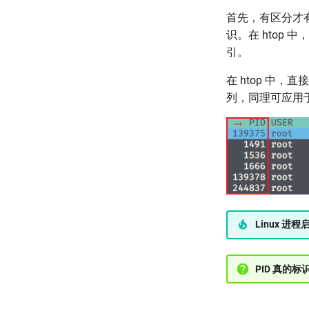
首先，有区分才
识。在 htop 
引。
在 htop 中，
列，同理可应用
Linux 进
PID 真的